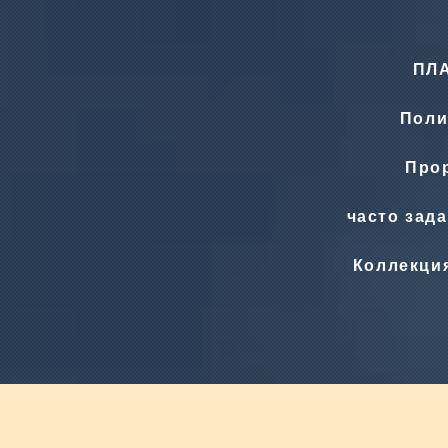
ПЛ
Поли
Прор
часто зад
Коллекци