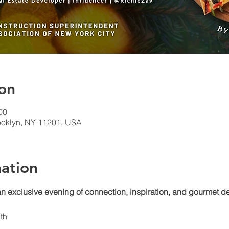
on
00
rooklyn, NY 11201, USA
ation
n exclusive evening of connection, inspiration, and gourmet de
th