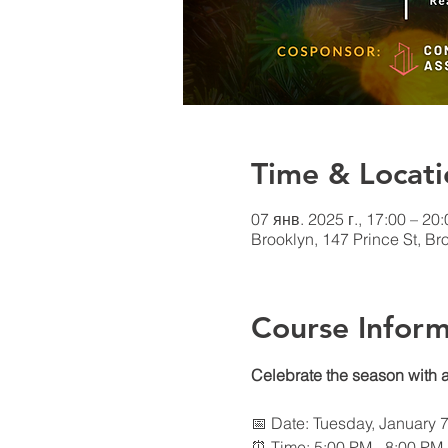
Time & Locati
07 янв. 2025 г., 17:00 – 20:
Brooklyn, 147 Prince St, B
Course Inform
Celebrate the season with a
📅 Date: Tuesday, January 7
⏰ Time: 5:00 PM - 8:00 PM