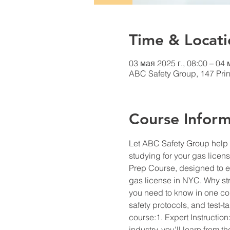
Time & Locati
03 мая 2025 г., 08:00 – 04 
ABC Safety Group, 147 Prin
Course Inform
Let ABC Safety Group help F
studying for your gas lice
Prep Course, designed to eq
gas license in NYC. Why st
you need to know in one con
safety protocols, and test-t
course:1. Expert Instructio
industry, you'll learn from 