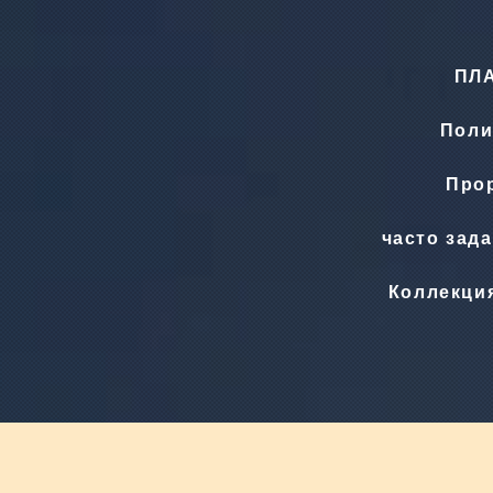
ПЛ
Поли
Прор
часто зад
Коллекци