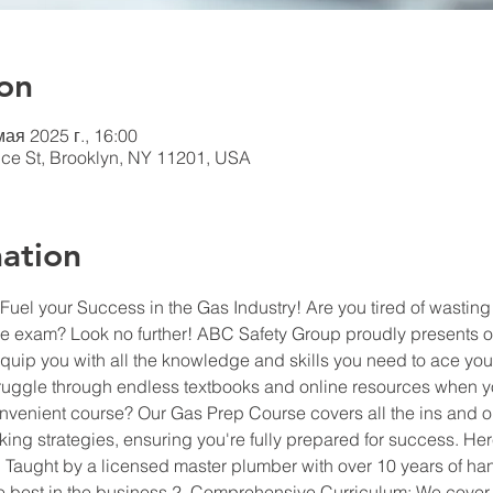
on
мая 2025 г., 16:00
ce St, Brooklyn, NY 11201, USA
ation
uel your Success in the Gas Industry! Are you tired of wasting
nse exam? Look no further! ABC Safety Group proudly presents
uip you with all the knowledge and skills you need to ace your
ruggle through endless textbooks and online resources when yo
venient course? Our Gas Prep Course covers all the ins and out
aking strategies, ensuring you're fully prepared for success. Here
n: Taught by a licensed master plumber with over 10 years of ha
the best in the business.2. Comprehensive Curriculum: We cover a