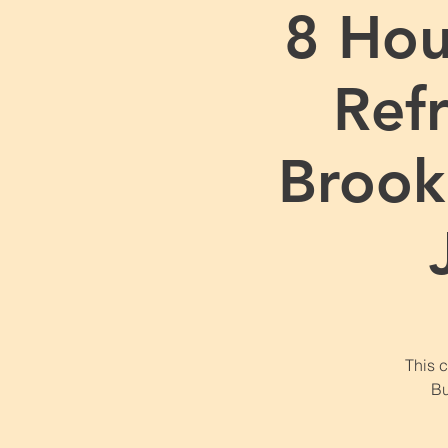
8 Hou
Refr
Brook
This 
Bu