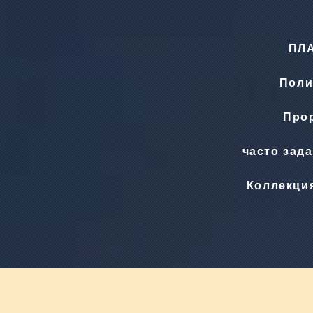
ПЛ
Поли
Прор
часто зад
Коллекци