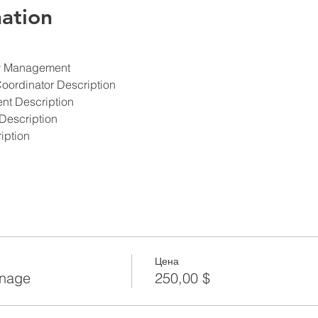
ation
ety Management
Coordinator Description
ent Description
Description
iption
Цена
anage
250,00 $