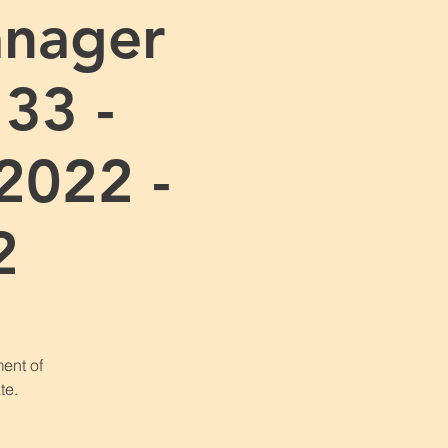
anager
 33 -
2022 -
2
ent of
te.