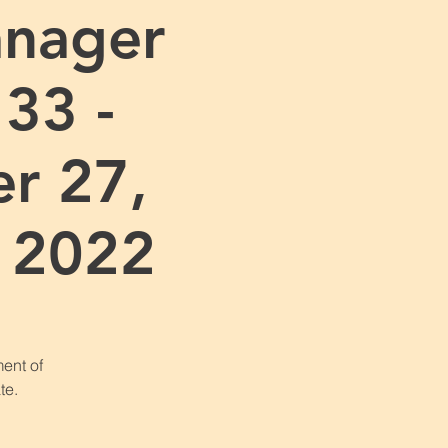
anager
 33 -
r 27,
 2022
ent of
te.