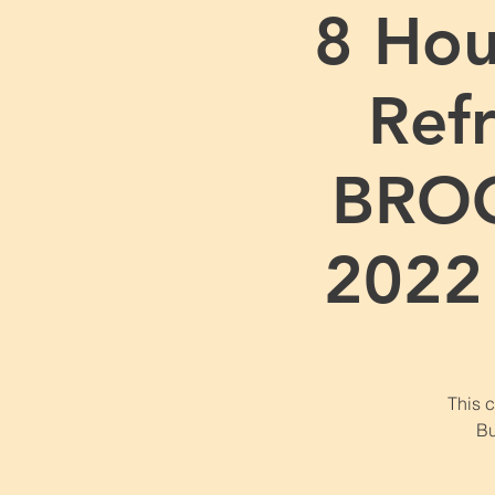
8 Hou
Refr
BROO
2022
This 
Bu