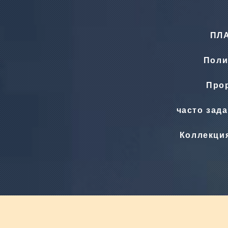
ПЛ
Поли
Прор
часто зад
Коллекци