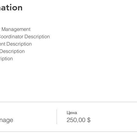
ation
ety Management
Coordinator Description
ent Description
Description
iption
Цена
anage
250,00 $