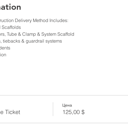
ation
ruction Delivery Method Includes:
d Scaffolds
ers, Tube & Clamp & System Scaffold
 tiebacks & guardrail systems
dents
ion
Цена
e Ticket
125,00 $