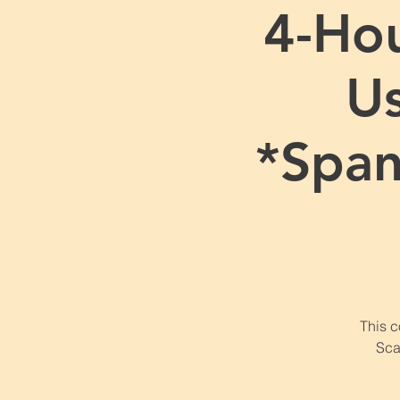
4-Hou
Us
*Span
This c
Sca