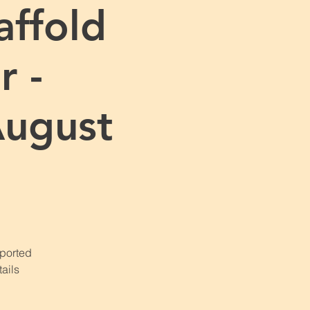
affold
r -
August
pported
ails