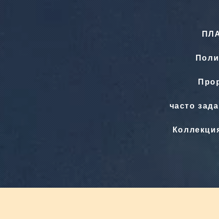
ПЛ
Поли
Прор
часто зад
Коллекци