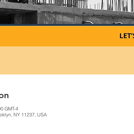
on
:00 GMT-4
ooklyn, NY 11237, USA