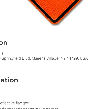
on
30
9 Springfield Blvd, Queens Village, NY 11429, USA
ation
ffective flagger:
flagger operations are important