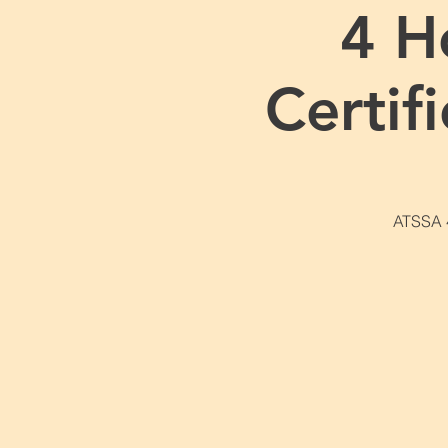
4 H
Certif
ATSSA 4