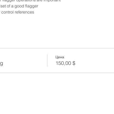
lset of a good flagger
 control references
Цена
ng
150,00 $