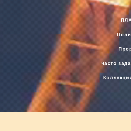
ПЛ
Поли
Прор
часто зад
Коллекци