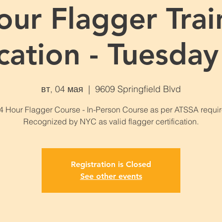
our Flagger Trai
ication - Tuesda
вт, 04 мая
  |  
9609 Springfield Blvd
 Hour Flagger Course - In-Person Course as per ATSSA requi
Recognized by NYC as valid flagger certification.
Registration is Closed
See other events