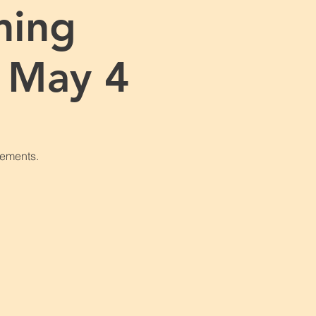
ning
y May 4
rements.