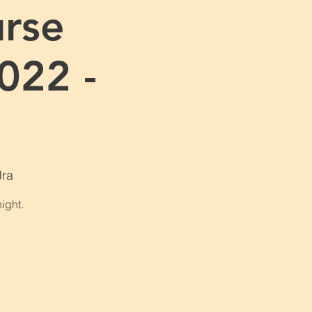
rse
022 -
Jra
ight.