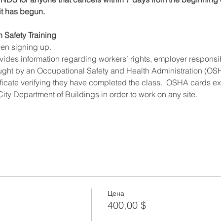
 it has begun.
n Safety Training
hen signing up.
ides information regarding workers’ rights, employer responsibil
ught by an Occupational Safety and Health Administration (OSHA
ificate verifying they have completed the class.  OSHA cards expi
ity Department of Buildings in order to work on any site.
Цена
400,00 $