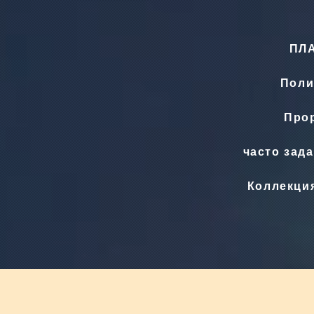
ПЛ
Поли
Прор
часто зад
Коллекци