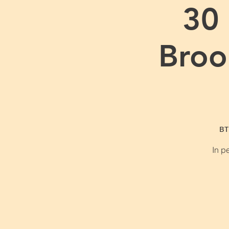
30
Broo
вт
In p