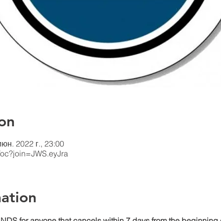
on
июн. 2022 г., 23:00
/oc?join=JWS.eyJra
ation
DS for anyone that cancels within 7 days from the beginning o