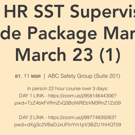
 HR SST Supervi
de Package Mar
March 23 (1)
вт, 11 мая
  |  
ABC Safety Group (Suite 201)
In person 22 hour course over 3 days:
DAY 1 LINK - https://zoom.us/j/95814644306?
pwd=TzZ4bkFVRmZvQ3BoNlREbVM3RnZ1Zz09
DAY 2 LINK - https://zoom.us/j/99774839263?
pwd=dXg3c2VBaDJxUFlnYm1pV3BZU1hHQT09