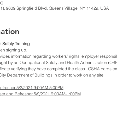
00
1), 9609 Springfield Blvd, Queens Village, NY 11429, USA
ation
n Safety Training
hen signing up.
ides information regarding workers’ rights, employer responsibil
ught by an Occupational Safety and Health Administration (OSHA
ificate verifying they have completed the class.  OSHA cards expi
ity Department of Buildings in order to work on any site.
Refresher 5/2/2021 9:00AM-5:00PM
ser and Refresher 5/9/2021 9:00AM-1:00PM