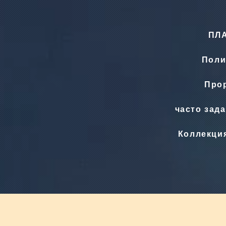
ПЛ
Поли
Прор
часто зад
Коллекци