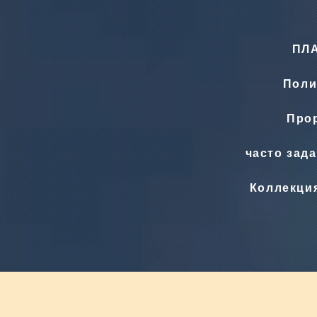
ПЛ
Поли
Прор
часто зад
Коллекци