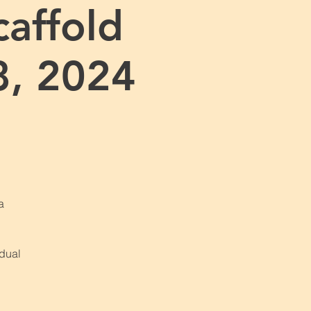
affold
8, 2024
a
idual