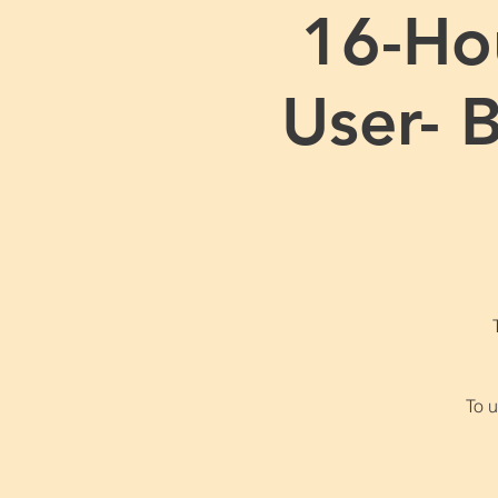
16-Ho
User- 
To u