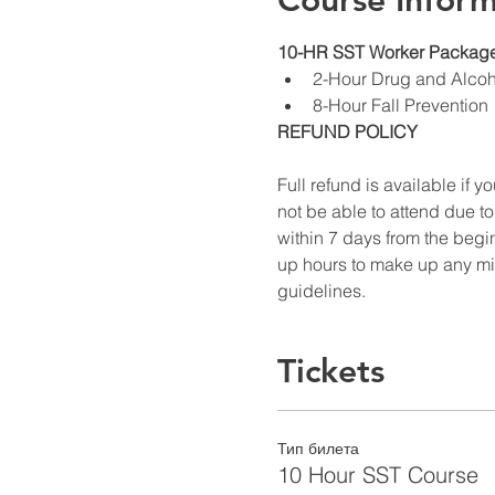
Course Inform
10-HR SST Worker Package
2-Hour Drug and Alco
8-Hour Fall Prevention
REFUND POLICY
Full refund is available if yo
not be able to attend due to
within 7 days from the begin
up hours to make up any miss
guidelines.
Tickets
Тип билета
10 Hour SST Course