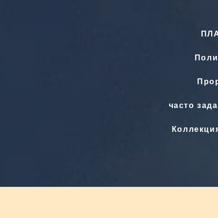
ПЛ
Поли
Прор
часто зад
Коллекци