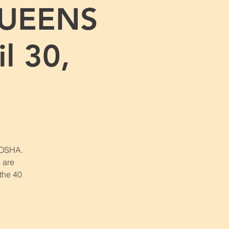
QUEENS
l 30,
r OSHA.
 are
 the 40