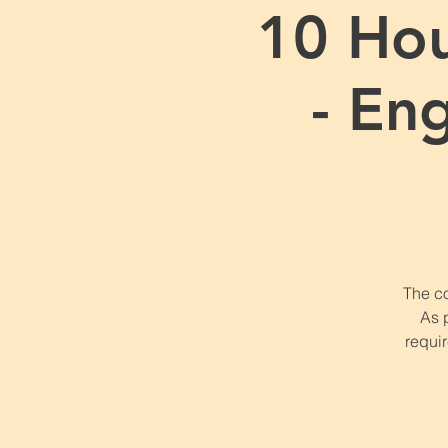
10 Ho
- En
The co
As 
requir