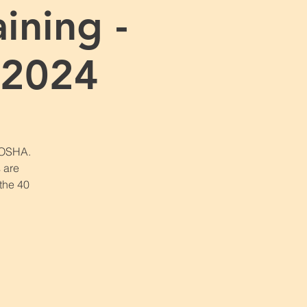
ining -
 2024
r OSHA.
 are
 the 40