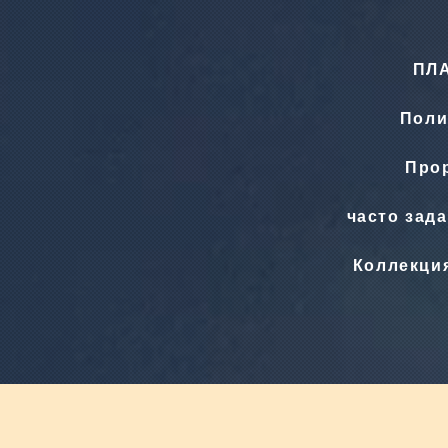
ПЛ
Поли
Прор
часто зад
Коллекци