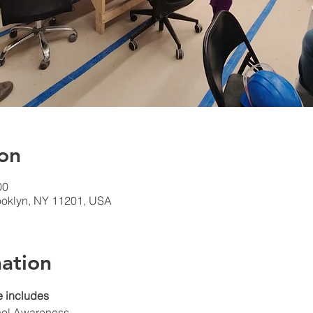
on
00
rooklyn, NY 11201, USA
ation
 includes
hol Awareness