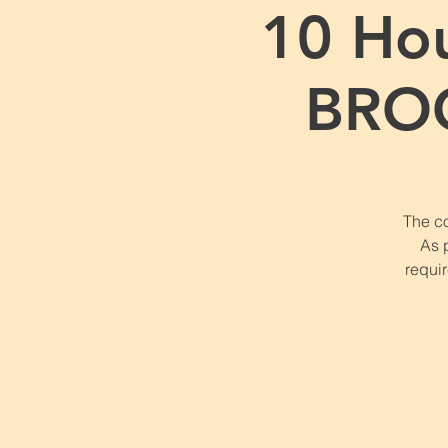
10 Hou
BROO
The co
As 
requir