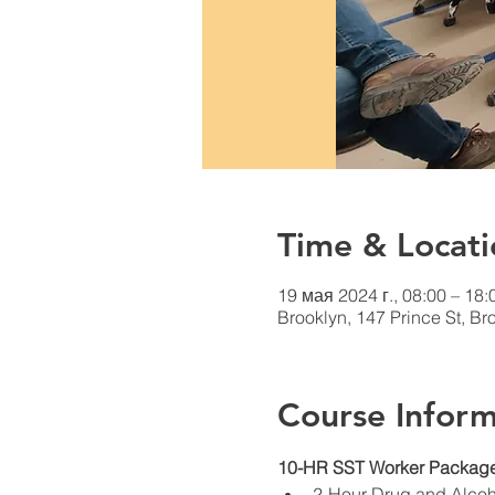
Time & Locati
19 мая 2024 г., 08:00 – 18:
Brooklyn, 147 Prince St, B
Course Inform
10-HR SST Worker Package
2-Hour Drug and Alco