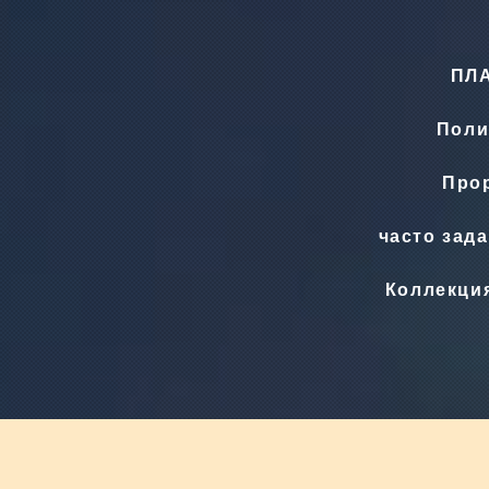
ПЛ
Поли
Прор
часто зад
Коллекци