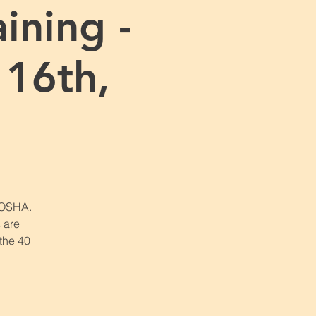
ining -
16th,
r OSHA.
 are
 the 40