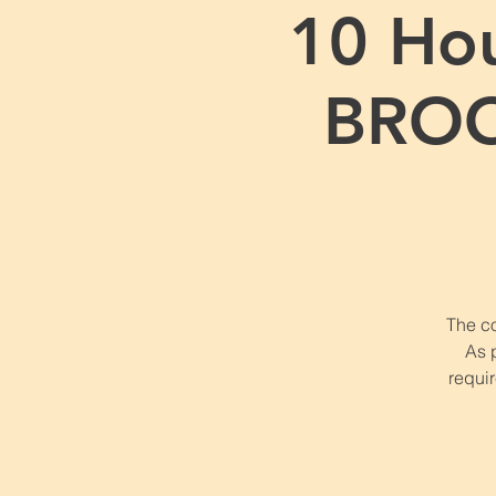
10 Hou
BROO
The co
As 
requir