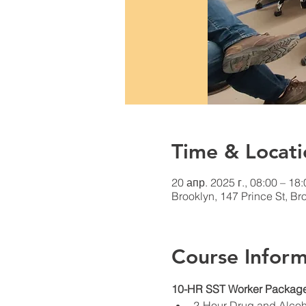
Time & Locati
20 апр. 2025 г., 08:00 – 18:
Brooklyn, 147 Prince St, B
Course Inform
10-HR SST Worker Package
2-Hour Drug and Alco