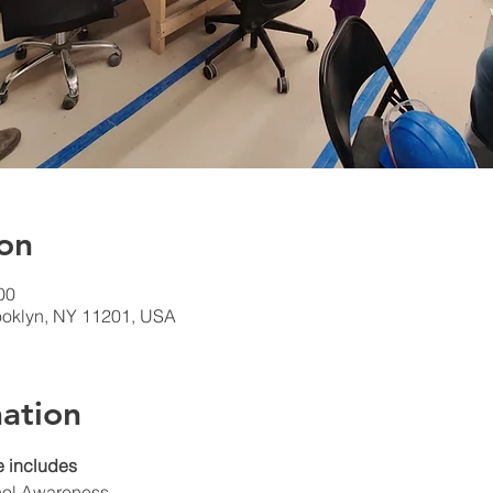
on
00
rooklyn, NY 11201, USA
ation
 includes
hol Awareness