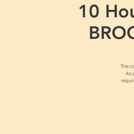
10 Hou
BROO
The co
As 
requir