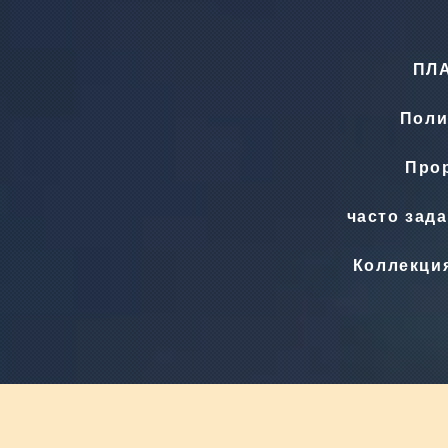
ПЛ
Поли
Прор
часто зад
Коллекци