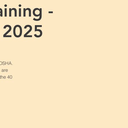
ining -
 2025
r OSHA.
 are
 the 40