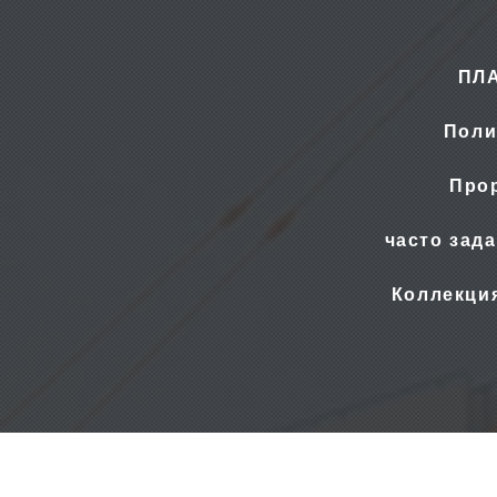
ПЛ
Поли
Прор
часто зад
Коллекци