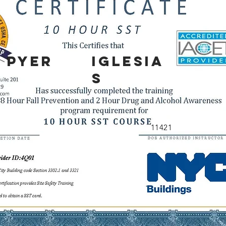
PYER
IGLESIA
S
11421