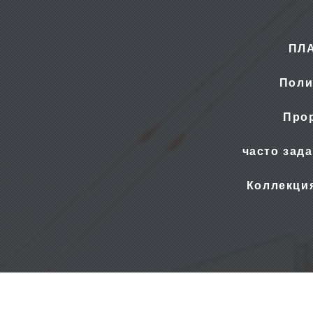
ПЛ
Поли
Прор
часто зад
Коллекци