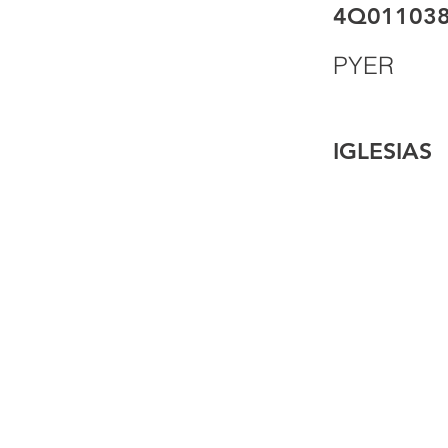
4Q01103
PYER
IGLESIAS