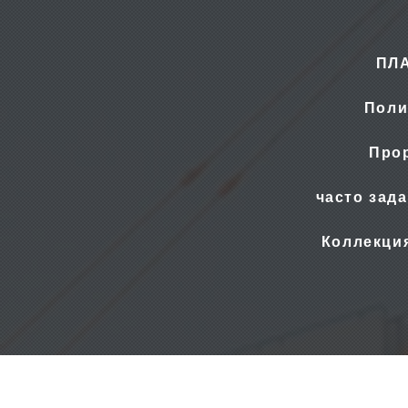
ПЛ
Поли
Прор
часто зад
Коллекци