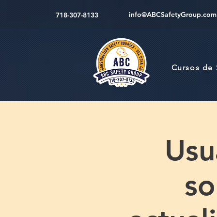
info@ABCSafetyGroup.com
718-307-8133
Cursos de
Usu
so