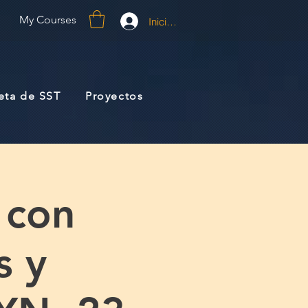
My Courses
Iniciar sesión
jeta de SST
Proyectos
 con
s y