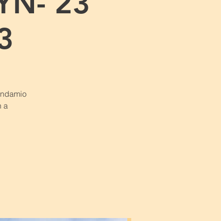
YN- 23
3
 andamio
n a