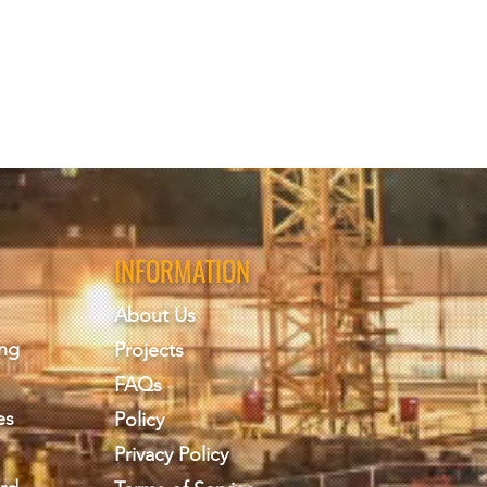
INFORMATION
About Us
ing
Projects
FAQs
es
Policy
Privacy Policy