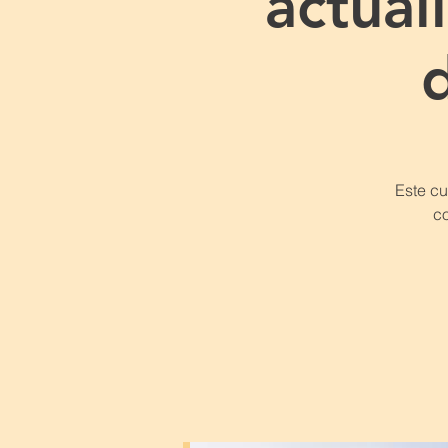
actua
Este cu
co