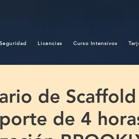
 Seguridad
Licencias
Curso Intensivos
Tar
ario de Scaffold
porte de 4 hora