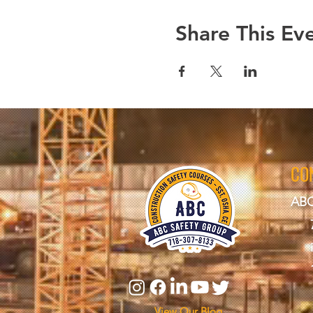
Share This Ev
CO
ABC
View Our Blog