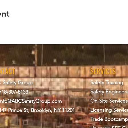
ent
NTACT
SERVICES
 Safety Group
Safety Training
Safety Engineer
718-307-8133
On-Site Services
info@ABCS
afetyGroup.com
Licensing Servic
147 Prince St, Brooklyn, NY 11201
Trade Bootcamp