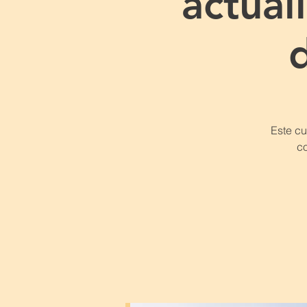
actua
Este cu
co