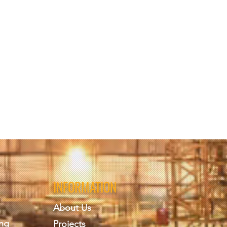
INFORMATION
About Us
ing
Projects