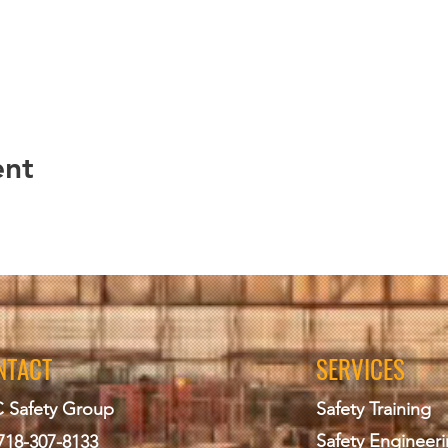
ent
NTACT
SERVICES
 Safety Group
Safety Training
Safety Engineer
718-307-8133