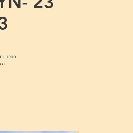
YN- 23
3
 andamio
n a