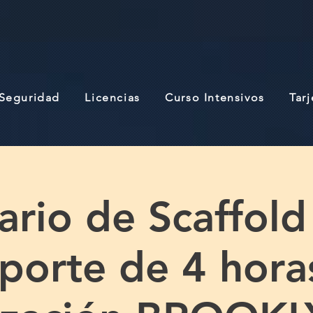
 Seguridad
Licencias
Curso Intensivos
Tar
ario de Scaffold
porte de 4 hora