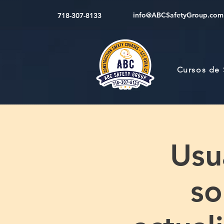
info@ABCSafetyGroup.com
718-307-8133
Cursos de
Usu
so