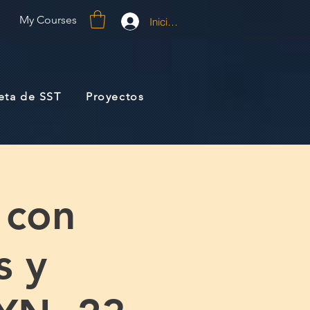
My Courses
Iniciar sesión
jeta de SST
Proyectos
 con
s y