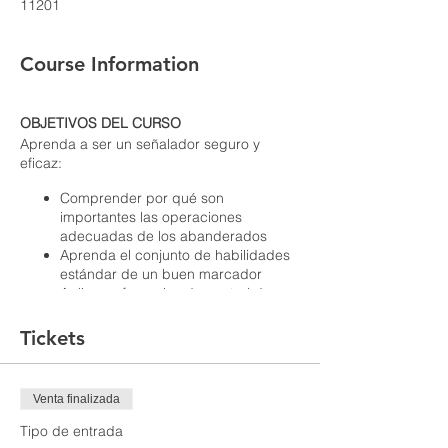
11201
Course Information
OBJETIVOS DEL CURSO
Aprenda a ser un señalador seguro y
eficaz:
Comprender por qué son
importantes las operaciones
adecuadas de los abanderados
Aprenda el conjunto de habilidades
estándar de un buen marcador
Aplicar referencias de control de
marcador estándar
Identificar las señales y los
Tickets
procedimientos de señalización
adecuados
Aprenda las prácticas estándar de
Venta finalizada
los abanderados para diversas
situaciones
Tipo de entrada