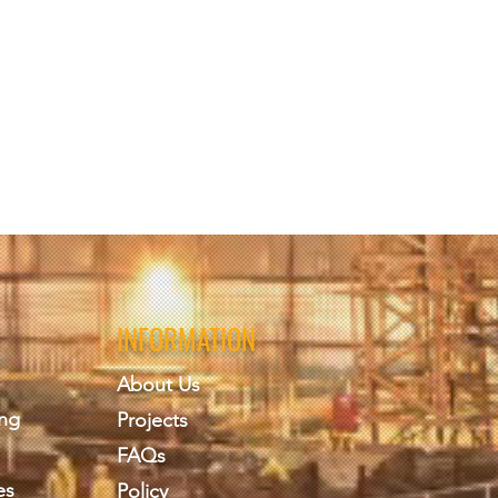
INFORMATION
About Us
ing
Projects
FAQs
es
Policy