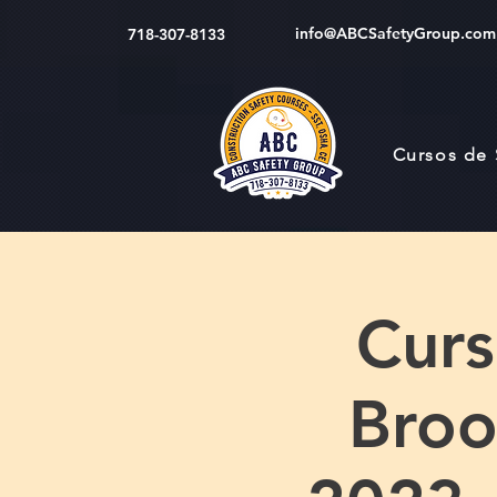
info@ABCSafetyGroup.com
718-307-8133
Cursos de
Cur
Broo