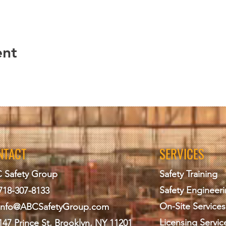
ent
NTACT
SERVICES
 Safety Group
Safety Training
Safety Engineer
718-307-8133
On-Site Services
info@ABCS
afetyGroup.com
Licensing Servic
147 Prince St, Brooklyn, NY 11201