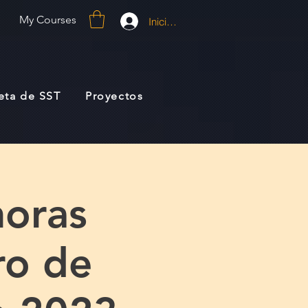
My Courses
Iniciar sesión
jeta de SST
Proyectos
oras
ro de