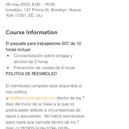
28 may 2023, 8:00 – 18:00
brooklyn, 147 Prince St, Brooklyn, Nueva
York 11201, EE. UU.
Course Information
El paquete para trabajadores SST de 10 
horas incluye
Concientización sobre drogas y 
alcohol de 2 horas
Prevención de caídas de 8 horas
POLITICA DE REEMBOLSO
El reembolso completo está disponible si 
nos notifica 
a
Info@abcsafetygroup.com
dentro de los 7 
días del inicio de la clase a la que no 
podrá asistir debido a circunstancias de 
salud o atenuantes.  No habrá reembolsos 
para nadie que cancele dentro de los 7 
días_cc781905-5cde-3194- bb3b-