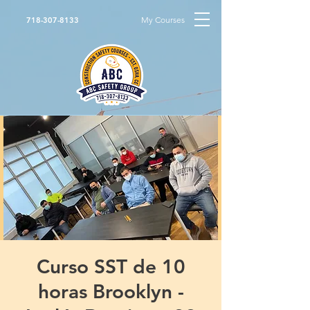
My Courses
718-307-8133
Curso SST de 10
horas Brooklyn -